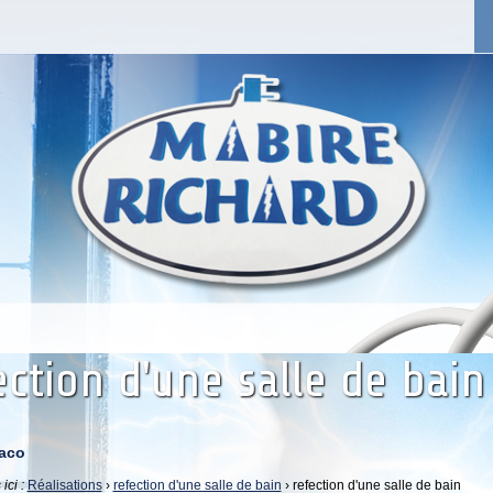
ection d'une salle de bain
aco
ici :
Réalisations
›
refection d'une salle de bain
› refection d'une salle de bain